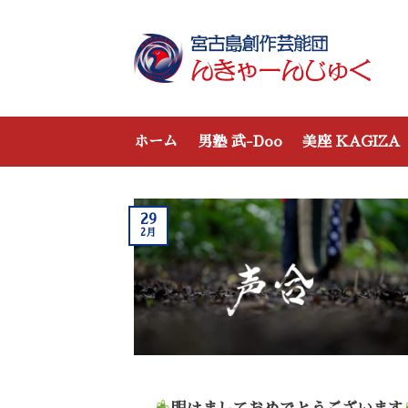
Skip
to
content
ホーム
男塾 武-Doo
美座 KAGIZA
29
2月