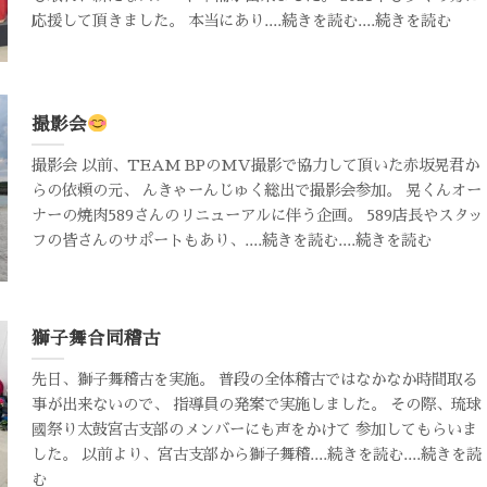
応援して頂きました。 本当にあり....続きを読む....続きを読む
撮影会
撮影会 以前、TEAM BPのMV撮影で協力して頂いた赤坂晃君か
らの依頼の元、 んきゃーんじゅく総出で撮影会参加。 晃くんオー
ナーの焼肉589さんのリニューアルに伴う企画。 589店長やスタッ
フの皆さんのサポートもあり、....続きを読む....続きを読む
獅子舞合同稽古
先日、獅子舞稽古を実施。 普段の全体稽古ではなかなか時間取る
事が出来ないので、 指導員の発案で実施しました。 その際、琉球
國祭り太鼓宮古支部のメンバーにも声をかけて 参加してもらいま
した。 以前より、宮古支部から獅子舞稽....続きを読む....続きを読
む